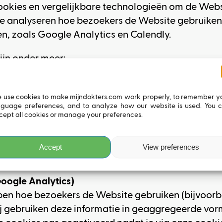
okies en vergelijkbare technologieën om de Websi
e analyseren hoe bezoekers de Website gebruiken
n, zoals Google Analytics en Calendly.
ijn onder meer:
 cookies
asiswerking van de Website en om de door jou gev
 use cookies to make mijndokters.com work properly, to remember y
nguage preferences, and to analyze how our website is used. You 
cept all cookies or manage your preferences.
en taal en basisvoorkeuren voor de Website.
Accept
View preferences
e afsprakenmodule (Calendly).
Google Analytics)
jpen hoe bezoekers de Website gebruiken (bijvoor
ij gebruiken deze informatie in geaggregeerde vo