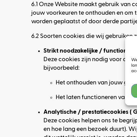
6.1 Onze Website maakt gebruik van co
jouw voorkeuren te onthouden en om t
worden geplaatst of door derde partije
6.2 Soorten cookies die wij gebruiken z
Strikt noodzakelijke / functionele
Deze cookies zijn nodig voor de b
We
la
bijvoorbeeld:
ac
Het onthouden van jouw gekoz
Het laten functioneren van d
Analytische / prestatiecookies ( 
Deze cookies helpen ons te begri
en hoe lang een bezoek duurt). W