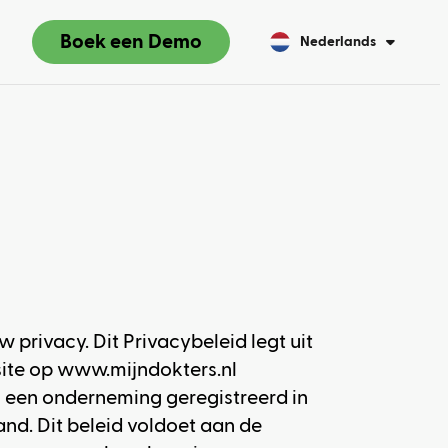
Boek een Demo
Nederlands
English
w privacy. Dit Privacybeleid legt uit
ite op www.mijndokters.nl
n een onderneming geregistreerd in
nd. Dit beleid voldoet aan de